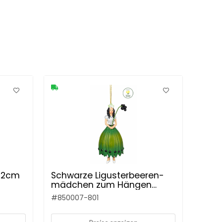
 12cm
Schwarze Ligusterbeeren-
mädchen zum Hängen
12cm Farbe: grün-weiß
#
850007-801