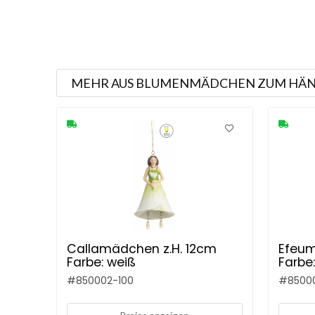
MEHR AUS BLUMENMÄDCHEN ZUM HÄ
Callamädchen z.H. 12cm
Efeum
Farbe: weiß
Farbe
#
850002-100
#
8500