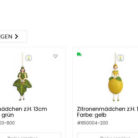
NGEN
ädchen z.H. 13cm
Zitronenmädchen z.H.
: grün
Farbe: gelb
03-800
#
850004-200