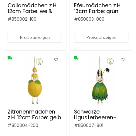
Callamädchen z.H.
Efeumädchen z.H.
12cm Farbe: weiß
13cm Farbe: grün
#
850002-100
#
850003-800
Preise anzeigen
Preise anzeigen
Zitronenmädchen
Schwarze
z.H. 12cm Farbe: gelb
Ligusterbeeren-
mädchen zum
#
850004-200
#
850007-801
Hängen 12cm Farbe:
grün-weiß