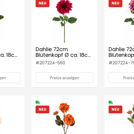
NEU
NEU
Dahlie 72cm
Dahlie 7
ca. 18cm
Blütenkopf Ø ca. 18cm
Blütenkop
Farbe: cerise
Farbe: lil
#
207224-560
#
207224-7
igen
Preise anzeigen
Preis
NEU
NEU