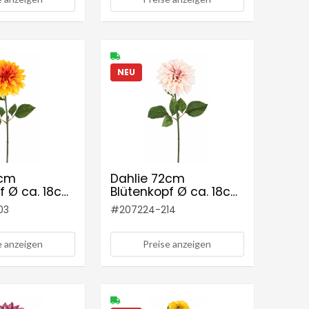
NEU
2cm
Dahlie 72cm
f Ø ca. 18cm
Blütenkopf Ø ca. 18cm
lb-orange
Farbe: creme-rosé
03
#
207224-214
e anzeigen
Preise anzeigen