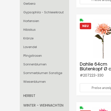
Gerbera
Gypsophila - Schleierkraut
Hortensien
NEU
Hibiskus
Kränze
Lavendel
Pfingstrosen
Dahlie 64cm
Sonnenblumen
Blütenkopf Ø 
Farbe: lachs
Sommerblumen Sonstige
#
207223-330
Wiesenblumen
Preise anze
HERBST
WINTER - WEIHNACHTEN