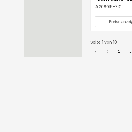
ca. 3,5cm Farb
#
208015-710
helllila
Preise anze
Seite 1 von 18
«
⟨
1
2