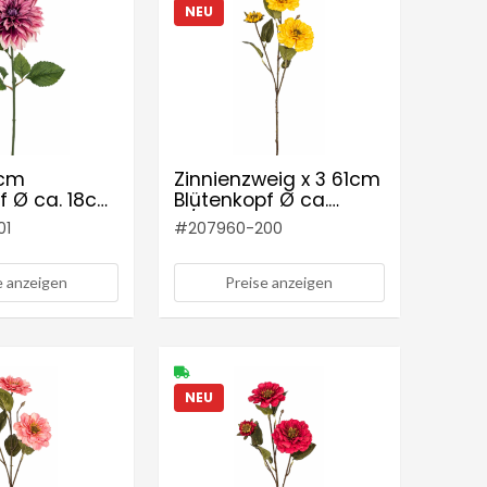
NEU
2cm
Zinnienzweig x 3 61cm
f Ø ca. 18cm
Blütenkopf Ø ca.
a-weiß
4/9,5cm Farbe: gelb
01
#
207960-200
e anzeigen
Preise anzeigen
NEU