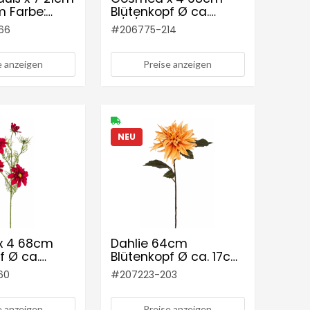
m Farbe:
Blütenkopf Ø ca.
4/8/11cm Farbe:
66
#
206775-214
creme-rosé
e anzeigen
Preise anzeigen
NEU
x 4 68cm
Dahlie 64cm
f Ø ca.
Blütenkopf Ø ca. 17cm
Farbe: cerise
Farbe: gelb-orange
60
#
207223-203
e anzeigen
Preise anzeigen