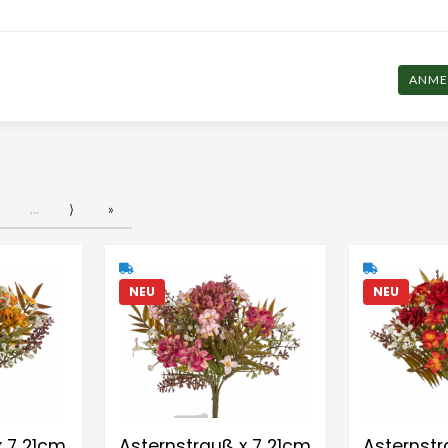
ANME
...
⟩
»
NEU
NEU
x 7 21cm
Asternstrauß x 7 21cm
Asternstr