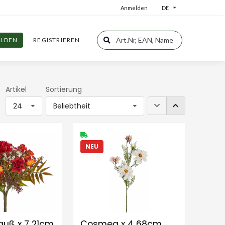
Anmelden
DE
LDEN
REGISTRIEREN
Artikel
Sortierung
24
Beliebtheit
NEU
auß x 7 21cm
Cosmea x 4 68cm