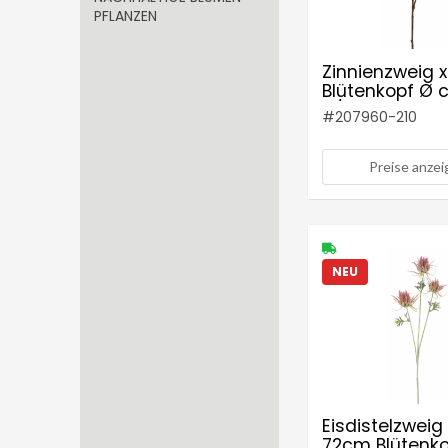
PFLANZEN
Zinnienzweig 
Blütenkopf Ø c
4/9,5cm Farbe
#
207960-210
creme
Preise anze
NEU
Eisdistelzweig 
72cm Blütenk