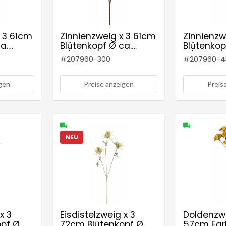
x 3 61cm
Zinnienzweig x 3 61cm
Zinnienzw
a.
Blütenkopf Ø ca.
Blütenkop
:
4/9,5cm Farbe:
4/9,5cm 
#
207960-300
#
207960-4
orange
altrosé
igen
Preise anzeigen
Preis
NEU
x 3
Eisdistelzweig x 3
Doldenzw
opf Ø
72cm Blütenkopf Ø
57cm Far