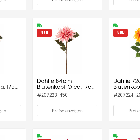
NEU
NEU
Dahlie 64cm
Dahlie 7
ca. 17cm
Blütenkopf Ø ca. 17cm
Blütenkop
Farbe: altrosé
Farbe: ge
#
207223-450
#
207224-2
igen
Preise anzeigen
Preis