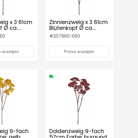
eig x 3 61cm
Zinnienzweig x 3 61cm
f Ø ca.
Blütenkopf Ø ca.
Farbe:
4/9,5cm Farbe: cerise
50
#
207960-560
e anzeigen
Preise anzeigen
eig 9-fach
Doldenzweig 9-fach
be: gelb
57cm Farbe: burgund