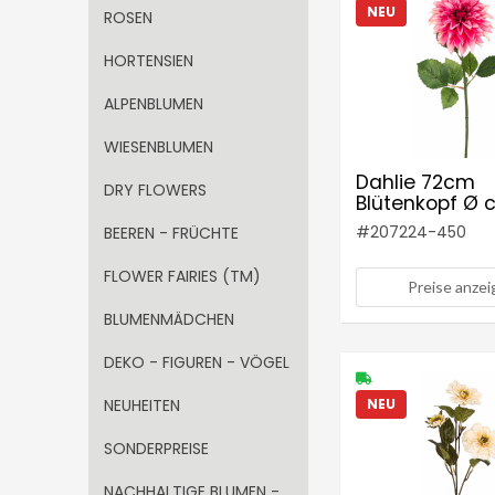
NEU
ROSEN
HORTENSIEN
ALPENBLUMEN
WIESENBLUMEN
Dahlie 72cm
DRY FLOWERS
Blütenkopf Ø 
Farbe: altrosé
#
207224-450
BEEREN - FRÜCHTE
FLOWER FAIRIES (TM)
Preise anze
BLUMENMÄDCHEN
DEKO - FIGUREN - VÖGEL
NEUHEITEN
NEU
SONDERPREISE
NACHHALTIGE BLUMEN -