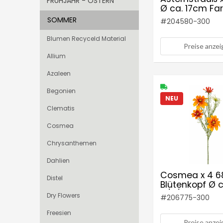
FRÜHJAHR - OSTERN
Ø ca. 17cm Far
orange
SOMMER
#
204580-300
Blumen Recyceld Material
Preise anze
Allium
Azaleen
Begonien
NEU
Clematis
Cosmea
Chrysanthemen
Dahlien
Cosmea x 4 
Distel
Blütenkopf Ø c
4/8/11cm Farbe
Dry Flowers
#
206775-300
orange
Freesien
Preise anze