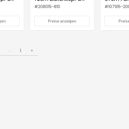
e:
ca. 3,5cm Farbe:
#
208015-810
#
107915-20
hellgrün
igen
Preise anzeigen
Preis
...
⟩
»