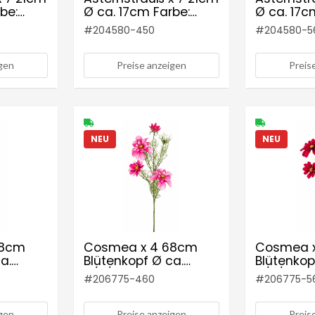
be:
Ø ca. 17cm Farbe:
Ø ca. 17c
altrosé
altrot
#
204580-450
#
204580-5
igen
Preise anzeigen
Preis
NEU
NEU
68cm
Cosmea x 4 68cm
Cosmea 
a.
Blütenkopf Ø ca.
Blütenkop
:
4/8/11cm Farbe:
4/8/11cm 
#
206775-460
#
206775-5
azalee
igen
Preise anzeigen
Preis